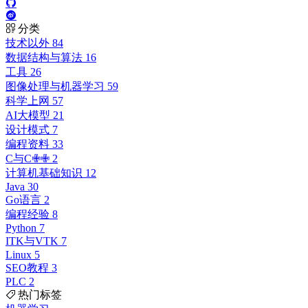
分类
技术以外
84
数据结构与算法
16
工具
26
图像处理与机器学习
59
科学上网
57
AI大模型
21
设计模式
7
编程资料
33
C与C✙✙
2
计算机基础知识
12
Java
30
Go语言
2
编程经验
8
Python
7
ITK与VTK
7
Linux
5
SEO教程
3
PLC
2
热门标签