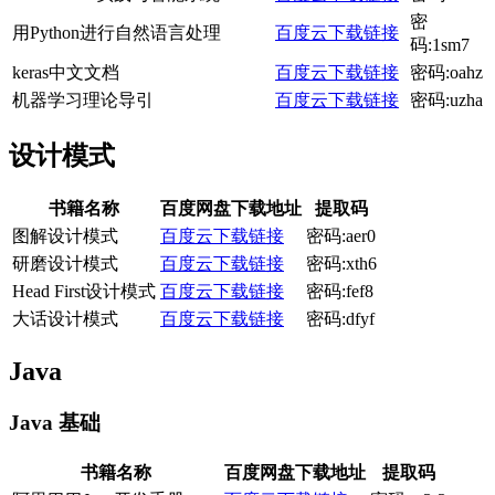
密
用Python进行自然语言处理
百度云下载链接
码:1sm7
keras中文文档
百度云下载链接
密码:oahz
机器学习理论导引
百度云下载链接
密码:uzha
设计模式
书籍名称
百度网盘下载地址
提取码
图解设计模式
百度云下载链接
密码:aer0
研磨设计模式
百度云下载链接
密码:xth6
Head First设计模式
百度云下载链接
密码:fef8
大话设计模式
百度云下载链接
密码:dfyf
Java
Java 基础
书籍名称
百度网盘下载地址
提取码