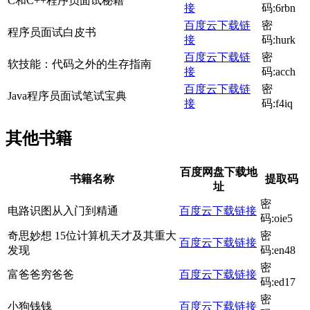
C和C++程序员面试秘籍
接
码:6rbn
百度云下载链
密
程序员面试白皮书
接
码:hurk
百度云下载链
密
软技能：代码之外的生存指南
接
码:acch
百度云下载链
密
Java程序员面试笔试宝典
接
码:f4iq
其他书籍
百度网盘下载地
书籍名称
提取码
址
密
电路识图从入门到精通
百度云下载链接
码:oie5
奇思妙想 15位计算机天才及其重大
密
百度云下载链接
发现
码:en48
密
富爸爸穷爸爸
百度云下载链接
码:ed17
密
小狗钱钱
百度云下载链接