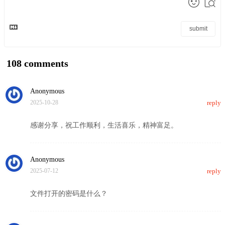
submit
108
comments
Anonymous
2025-10-28
reply
感谢分享，祝工作顺利，生活喜乐，精神富足。
Anonymous
2025-07-12
reply
文件打开的密码是什么？