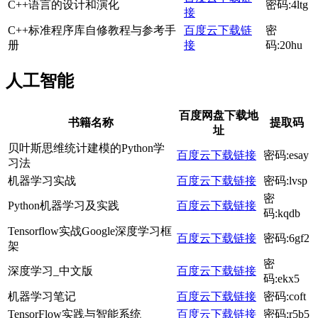
C++语言的设计和演化
密码:4ltg
接
C++标准程序库自修教程与参考手
百度云下载链
密
册
接
码:20hu
人工智能
百度网盘下载地
书籍名称
提取码
址
贝叶斯思维统计建模的Python学
百度云下载链接
密码:esay
习法
机器学习实战
百度云下载链接
密码:lvsp
密
Python机器学习及实践
百度云下载链接
码:kqdb
Tensorflow实战Google深度学习框
百度云下载链接
密码:6gf2
架
密
深度学习_中文版
百度云下载链接
码:ekx5
机器学习笔记
百度云下载链接
密码:coft
TensorFlow实践与智能系统
百度云下载链接
密码:r5b5