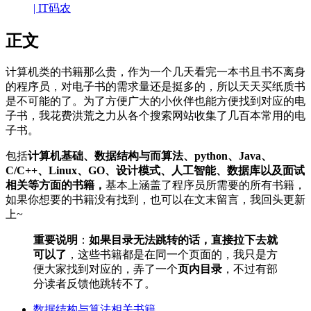
| IT码农
正文
计算机类的书籍那么贵，作为一个几天看完一本书且书不离身
的程序员，对电子书的需求量还是挺多的，所以天天买纸质书
是不可能的了。为了方便广大的小伙伴也能方便找到对应的电
子书，我花费洪荒之力从各个搜索网站收集了几百本常用的电
子书。
包括
计算机基础、数据结构与而算法、python、Java、
C/C++、Linux、GO、设计模式、人工智能、数据库以及面试
相关等方面的书籍，
基本上涵盖了程序员所需要的所有书籍，
如果你想要的书籍没有找到，也可以在文末留言，我回头更新
上~
重要说明
：
如果目录无法跳转的话，直接拉下去就
可以了
，这些书籍都是在同一个页面的，我只是方
便大家找到对应的，弄了一个
页内目录
，不过有部
分读者反馈他跳转不了。
数据结构与算法相关书籍