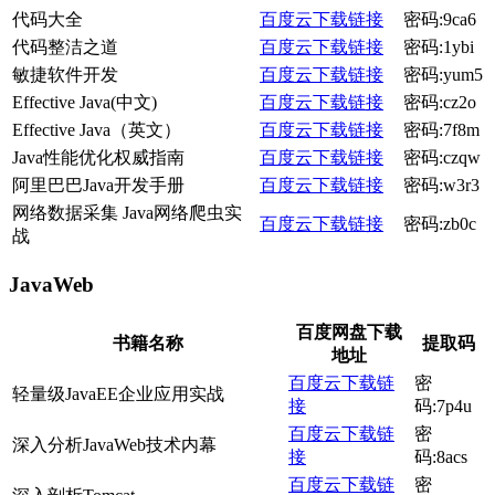
代码大全
百度云下载链接
密码:9ca6
代码整洁之道
百度云下载链接
密码:1ybi
敏捷软件开发
百度云下载链接
密码:yum5
Effective Java(中文)
百度云下载链接
密码:cz2o
Effective Java（英文）
百度云下载链接
密码:7f8m
Java性能优化权威指南
百度云下载链接
密码:czqw
阿里巴巴Java开发手册
百度云下载链接
密码:w3r3
网络数据采集 Java网络爬虫实
百度云下载链接
密码:zb0c
战
JavaWeb
百度网盘下载
书籍名称
提取码
地址
百度云下载链
密
轻量级JavaEE企业应用实战
接
码:7p4u
百度云下载链
密
深入分析JavaWeb技术内幕
接
码:8acs
百度云下载链
密