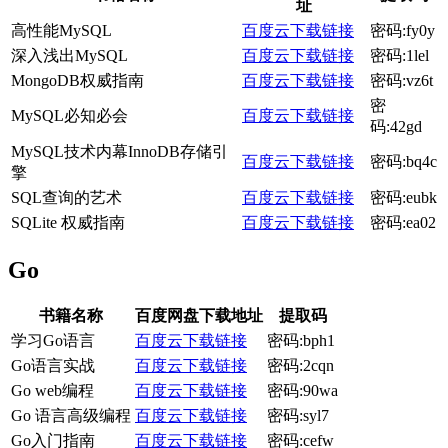
址
高性能MySQL
百度云下载链接
密码:fy0y
深入浅出MySQL
百度云下载链接
密码:1lel
MongoDB权威指南
百度云下载链接
密码:vz6t
密
MySQL必知必会
百度云下载链接
码:42gd
MySQL技术内幕InnoDB存储引
百度云下载链接
密码:bq4c
擎
SQL查询的艺术
百度云下载链接
密码:eubk
SQLite 权威指南
百度云下载链接
密码:ea02
Go
书籍名称
百度网盘下载地址
提取码
学习Go语言
百度云下载链接
密码:bph1
Go语言实战
百度云下载链接
密码:2cqn
Go web编程
百度云下载链接
密码:90wa
Go 语言高级编程
百度云下载链接
密码:syl7
Go入门指南
百度云下载链接
密码:cefw