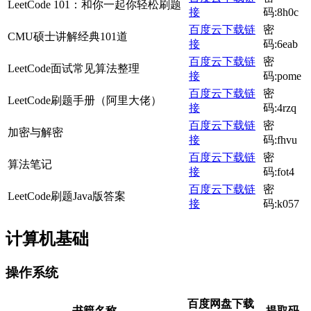
LeetCode 101：和你一起你轻松刷题
接
码:8h0c
百度云下载链
密
CMU硕士讲解经典101道
接
码:6eab
百度云下载链
密
LeetCode面试常见算法整理
接
码:pome
百度云下载链
密
LeetCode刷题手册（阿里大佬）
接
码:4rzq
百度云下载链
密
加密与解密
接
码:fhvu
百度云下载链
密
算法笔记
接
码:fot4
百度云下载链
密
LeetCode刷题Java版答案
接
码:k057
计算机基础
操作系统
百度网盘下载
书籍名称
提取码