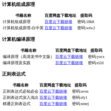
计算机组成原理
书籍名称
百度网盘下载地址
提取码
计算机组成原理
百度云下载链接
密码:18k8
计算机组成原理-白中英
百度云下载链接
密码:wtw2
计算机编译原理
书籍名称
百度网盘下载地址
提取码
编译原理（高清龙书中文版）
百度云下载链接
密码:yocx
编译原理及实践
百度云下载链接
密码:ei2d
正则表达式
书籍名称
百度网盘下载地址
提取码
正则表达式必知必会
百度云下载链接
密码:uvsn
正则表达式深入浅出
百度云下载链接
密码:rfy1
精通正则表达式
百度云下载链接
密码:nmej