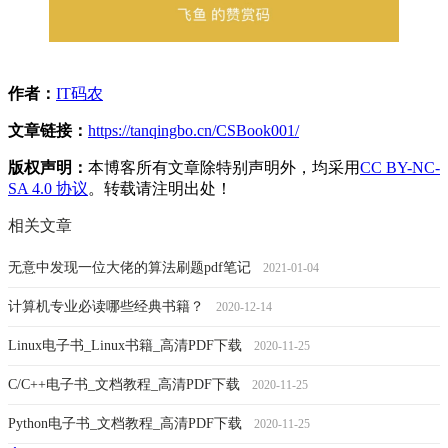
作者：
IT码农
文章链接：
https://tanqingbo.cn/CSBook001/
版权声明：
本博客所有文章除特别声明外，均采用
CC BY-NC-
SA 4.0 协议
。转载请注明出处！
相关文章
无意中发现一位大佬的算法刷题pdf笔记
2021-01-04
计算机专业必读哪些经典书籍？
2020-12-14
Linux电子书_Linux书籍_高清PDF下载
2020-11-25
C/C++电子书_文档教程_高清PDF下载
2020-11-25
Python电子书_文档教程_高清PDF下载
2020-11-25