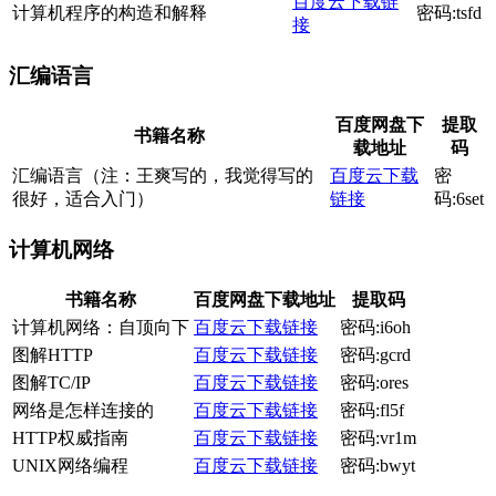
百度云下载链
计算机程序的构造和解释
密码:tsfd
接
汇编语言
百度网盘下
提取
书籍名称
载地址
码
汇编语言（注：王爽写的，我觉得写的
百度云下载
密
很好，适合入门）
链接
码:6set
计算机网络
书籍名称
百度网盘下载地址
提取码
计算机网络：自顶向下
百度云下载链接
密码:i6oh
图解HTTP
百度云下载链接
密码:gcrd
图解TC/IP
百度云下载链接
密码:ores
网络是怎样连接的
百度云下载链接
密码:fl5f
HTTP权威指南
百度云下载链接
密码:vr1m
UNIX网络编程
百度云下载链接
密码:bwyt