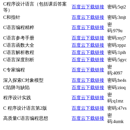
C程序设计语言（包括课后答案
百度云下载链接
密码:5qt2
等）
C和指针
百度云下载链接
密码:3mjt
密
C语言编程精粹
百度云下载链接
码:979u
C语言参考手册
百度云下载链接
密码:nyj7
C语言函数大全
百度云下载链接
密码:rppz
C语言解析教程
百度云下载链接
密码:1pih
C语言深度剖析
百度云下载链接
密码:5gyc
密
C专家编程
百度云下载链接
码:4097
深入探索C对象模型
百度云下载链接
密码:be4s
C陷阱与缺陷
百度云下载链接
密码:zioq
密
程序设计实践
百度云下载链接
码:q1mz
C 程序设计语言第2版
百度云下载链接
密码:47vs
密
高质量C语言编程思想
百度云下载链接
码:4umk