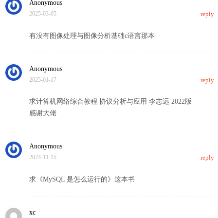
Anonymous
2025-03-05
reply
有没有图像处理与图像分析基础c语言那本
Anonymous
2025-01-17
reply
求计算机网络综合教程 协议分析与应用 李志远 2022版
感谢大佬
Anonymous
2024-11-15
reply
求《MySQL 是怎么运行的》这本书
xc