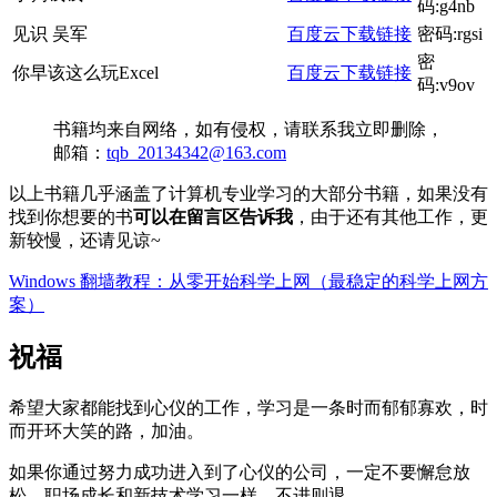
码:g4nb
见识 吴军
百度云下载链接
密码:rgsi
密
你早该这么玩Excel
百度云下载链接
码:v9ov
书籍均来自网络，如有侵权，请联系我立即删除，
邮箱：
tqb_20134342@163.com
以上书籍几乎涵盖了计算机专业学习的大部分书籍，如果没有
找到你想要的书
可以在留言区告诉我
，由于还有其他工作，更
新较慢，还请见谅~
Windows 翻墙教程：从零开始科学上网（最稳定的科学上网方
案）
祝福
希望大家都能找到心仪的工作，学习是一条时而郁郁寡欢，时
而开环大笑的路，加油。
如果你通过努力成功进入到了心仪的公司，一定不要懈怠放
松，职场成长和新技术学习一样，不进则退。