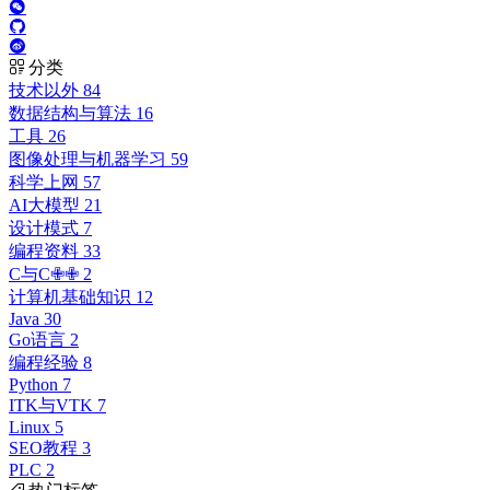
分类
技术以外
84
数据结构与算法
16
工具
26
图像处理与机器学习
59
科学上网
57
AI大模型
21
设计模式
7
编程资料
33
C与C✙✙
2
计算机基础知识
12
Java
30
Go语言
2
编程经验
8
Python
7
ITK与VTK
7
Linux
5
SEO教程
3
PLC
2