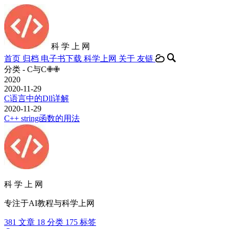
科 学 上 网
首页
归档
电子书下载
科学上网
关于
友链
分类 - C与C✙✙
2020
2020-11-29
C语言中的Dll详解
2020-11-29
C++ string函数的用法
科 学 上 网
专注于AI教程与科学上网
381
文章
18
分类
175
标签