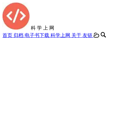
科 学 上 网
首页
归档
电子书下载
科学上网
关于
友链