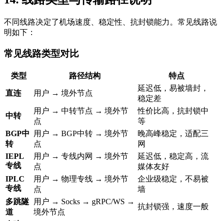
不同线路决定了机场速度、稳定性、抗封锁能力。常见线路说
明如下：
常见线路类型对比
类型
路径结构
特点
延迟低，易被墙封，
直连
用户 → 境外节点
稳定差
用户 → 中转节点 → 境外节
性价比高，抗封锁中
中转
点
等
BGP中
用户 → BGP中转 → 境外节
晚高峰稳定，适配三
转
点
网
IEPL
用户 → 专线内网 → 境外节
延迟低，稳定高，流
专线
点
媒体友好
IPLC
用户 → 物理专线 → 境外节
企业级稳定，不易被
专线
点
墙
多跳隧
用户 → Socks → gRPC/WS →
抗封锁强，速度一般
道
境外节点