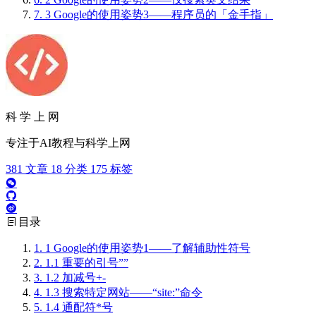
7.
3 Google的使用姿势3——程序员的「金手指」
科 学 上 网
专注于AI教程与科学上网
381
文章
18
分类
175
标签
目录
1.
1 Google的使用姿势1——了解辅助性符号
2.
1.1 重要的引号””
3.
1.2 加减号+-
4.
1.3 搜索特定网站——“site:”命令
5.
1.4 通配符*号