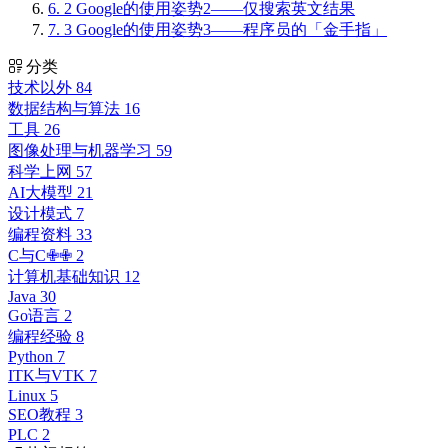
6.
2 Google的使用姿势2——仅搜索英文结果
7.
3 Google的使用姿势3——程序员的「金手指」
分类
技术以外
84
数据结构与算法
16
工具
26
图像处理与机器学习
59
科学上网
57
AI大模型
21
设计模式
7
编程资料
33
C与C✙✙
2
计算机基础知识
12
Java
30
Go语言
2
编程经验
8
Python
7
ITK与VTK
7
Linux
5
SEO教程
3
PLC
2