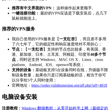
推荐有中文界面的VPN：
这样操作起来更顺手。
一键连接功能：
最好的VPN应该是下载安装后，点几下
鼠标就能连上。
推荐的VPN服务
我自己使用的VPN服务是【
一支红杏
】，而且差不多用
了六七年了，它的稳定性和响应速度绝对不用担心；
节点：
【
一支红杏
】支持的节点也比较多，有美国、香
港、新加坡、日本、土耳其、阿根廷、印度等
40多个节
点
，同时还支持 Windows、MAC OS X、Linux、cross
platform、Android、IOS、openwrt等系统；
支持的设备：
基础板支持5台设备同时在线，升级版不限
制设备数量，如果你只是订阅基础板的话，相当于你可
以分享给5个人同时使用；
官网地址：
https://order.yizhihongxing.org/aff.php?aff=4818
电脑设备安装
注册教程：
Windows 翻墙教程：从零开始科学上网（最稳定的