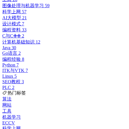
图像处理与机器学习
59
科学上网
57
AI大模型
21
设计模式
7
编程资料
33
C与C✙✙
2
计算机基础知识
12
Java
30
Go语言
2
编程经验
8
Python
7
ITK与VTK
7
Linux
5
SEO教程
3
PLC
2
热门标签
算法
网站
工具
机器学习
ECCV
科学上网