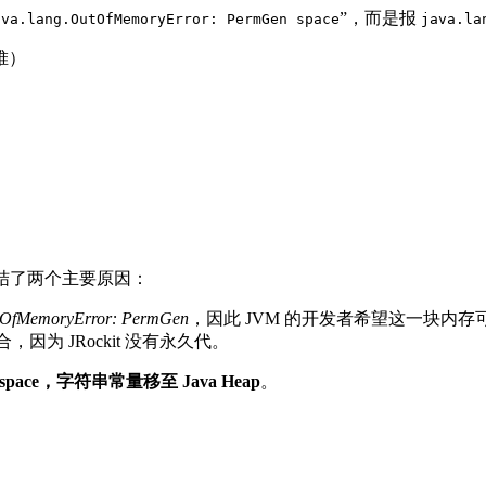
”，而是报
ava.lang.OutOfMemoryError: PermGen space
java.la
堆）
了？我总结了两个主要原因：
utOfMemoryError: PermGen
，因此 JVM 的开发者希望这一块内
 的融合，因为 JRockit 没有永久代。
pace，字符串常量移至 Java Heap
。