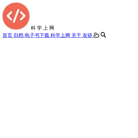
科 学 上 网
首页
归档
电子书下载
科学上网
关于
友链