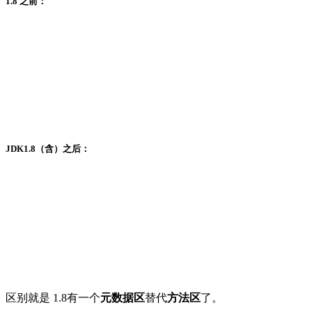
1.8 之前：
JDK1.8（含）之后：
区别就是 1.8有一个
元数据区
替代
方法区
了。