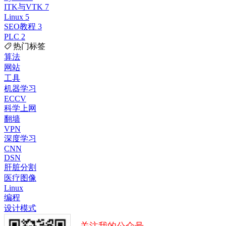
ITK与VTK
7
Linux
5
SEO教程
3
PLC
2
热门标签
算法
网站
工具
机器学习
ECCV
科学上网
翻墙
VPN
深度学习
CNN
DSN
肝脏分割
医疗图像
Linux
编程
设计模式
关注我的公众号