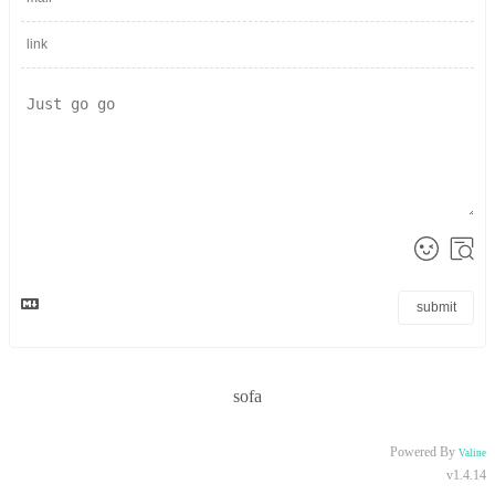
submit
sofa
Powered By
Valine
v1.4.14