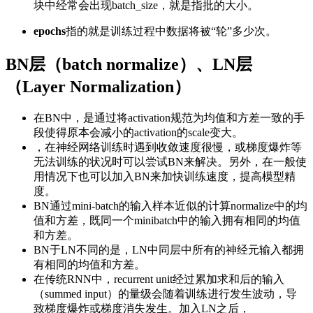
块中经常会出现batch_size，就是指批的大小。
epochs
指的就是训练过程中数据将被“轮”多少次。
BN层（batch normalize）、LN层
（Layer Normalization）
在BN中，是通过将activation规范为均值和方差一致的手
段使得原本会减小的activation的scale变大。
，在神经网络训练时遇到收敛速度很慢，或梯度爆炸等
无法训练的状况时可以尝试BN来解决。另外，在一般使
用情况下也可以加入BN来加快训练速度，提高模型精
度。
BN通过mini-batch的输入样本近似的计算normalize中的均
值和方差，既同一个minibatch中的输入拥有相同的均值
和方差。
BN于LN不同的是，LN中同层中所有的神经元输入都拥
有相同的均值和方差。
在传统RNN中，recurrent unit经过累加求和后的输入
（summed input）的量级会随着训练进行发生波动，导
致梯度爆炸或梯度消失发生。加入LN之后，