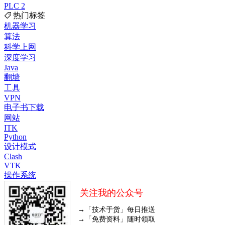
PLC
2
热门标签
机器学习
算法
科学上网
深度学习
Java
翻墙
工具
VPN
电子书下载
网站
ITK
Python
设计模式
Clash
VTK
操作系统
关注我的公众号
→「技术于货」每日推送
→「免费资料」随时领取