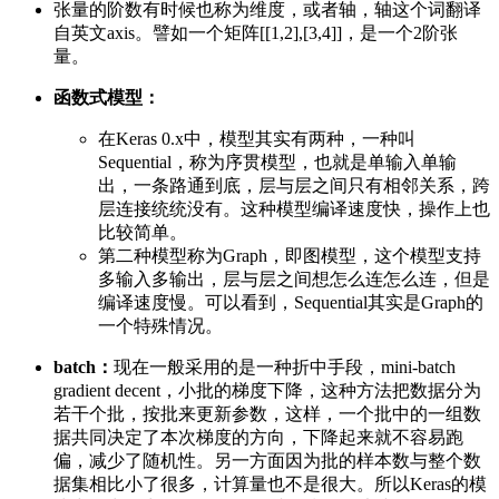
张量的阶数有时候也称为维度，或者轴，轴这个词翻译
自英文axis。譬如一个矩阵[[1,2],[3,4]]，是一个2阶张
量。
函数式模型：
在Keras 0.x中，模型其实有两种，一种叫
Sequential，称为序贯模型，也就是单输入单输
出，一条路通到底，层与层之间只有相邻关系，跨
层连接统统没有。这种模型编译速度快，操作上也
比较简单。
第二种模型称为Graph，即图模型，这个模型支持
多输入多输出，层与层之间想怎么连怎么连，但是
编译速度慢。可以看到，Sequential其实是Graph的
一个特殊情况。
batch：
现在一般采用的是一种折中手段，mini-batch
gradient decent，小批的梯度下降，这种方法把数据分为
若干个批，按批来更新参数，这样，一个批中的一组数
据共同决定了本次梯度的方向，下降起来就不容易跑
偏，减少了随机性。另一方面因为批的样本数与整个数
据集相比小了很多，计算量也不是很大。所以Keras的模