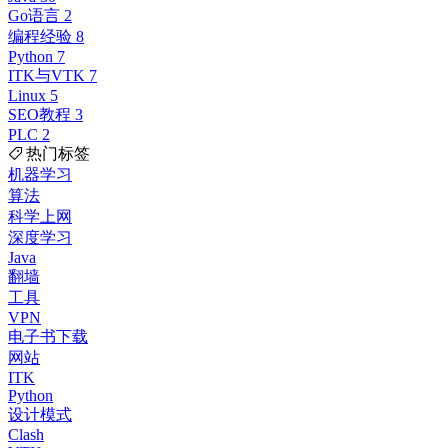
Go语言
2
编程经验
8
Python
7
ITK与VTK
7
Linux
5
SEO教程
3
PLC
2
热门标签
机器学习
算法
科学上网
深度学习
Java
翻墙
工具
VPN
电子书下载
网站
ITK
Python
设计模式
Clash