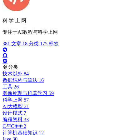
科 学 上 网
专注于AI教程与科学上网
381
文章
18
分类
175
标签
分类
技术以外
84
数据结构与算法
16
工具
26
图像处理与机器学习
59
科学上网
57
AI大模型
21
设计模式
7
编程资料
33
C与C✙✙
2
计算机基础知识
12
Java
30