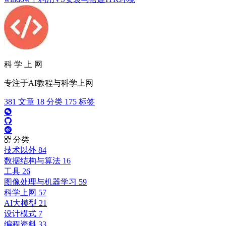
科 学 上 网
专注于AI教程与科学上网
381
文章
18
分类
175
标签
分类
技术以外
84
数据结构与算法
16
工具
26
图像处理与机器学习
59
科学上网
57
AI大模型
21
设计模式
7
编程资料
33