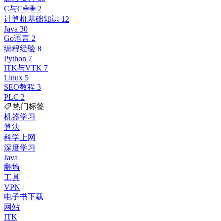
C与C✙✙
2
计算机基础知识
12
Java
30
Go语言
2
编程经验
8
Python
7
ITK与VTK
7
Linux
5
SEO教程
3
PLC
2
热门标签
机器学习
算法
科学上网
深度学习
Java
翻墙
工具
VPN
电子书下载
网站
ITK