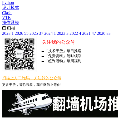
Python
设计模式
Clash
VTK
操作系统
归档
2028
1
2026
55
2025
37
2024
1
2023
3
2022
4
2021
47
2020
83
关注我的公众号
→「技术于货」每日推送
→「免费资料」随时领取
→「签到活动」每周福利
扫描上方二维码，关注我的公众号
更多干货，等你来看，我在微信上等你!