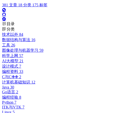
381
文章
18
分类
175
标签
目录
分类
技术以外
84
数据结构与算法
16
工具
26
图像处理与机器学习
59
科学上网
57
AI大模型
21
设计模式
7
编程资料
33
C与C✙✙
2
计算机基础知识
12
Java
30
Go语言
2
编程经验
8
Python
7
ITK与VTK
7
Linux
5