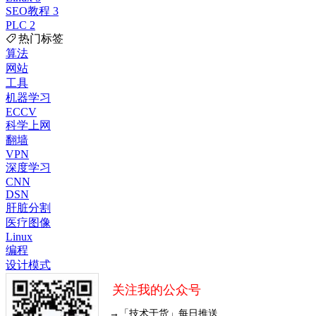
SEO教程
3
PLC
2
热门标签
算法
网站
工具
机器学习
ECCV
科学上网
翻墙
VPN
深度学习
CNN
DSN
肝脏分割
医疗图像
Linux
编程
设计模式
关注我的公众号
→「技术于货」每日推送