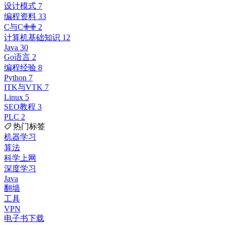
设计模式
7
编程资料
33
C与C✙✙
2
计算机基础知识
12
Java
30
Go语言
2
编程经验
8
Python
7
ITK与VTK
7
Linux
5
SEO教程
3
PLC
2
热门标签
机器学习
算法
科学上网
深度学习
Java
翻墙
工具
VPN
电子书下载