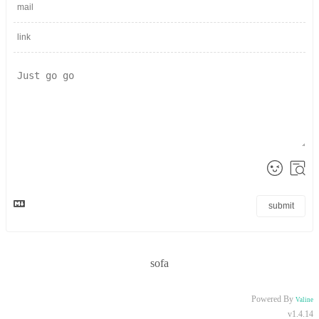
submit
sofa
Powered By
Valine
v1.4.14