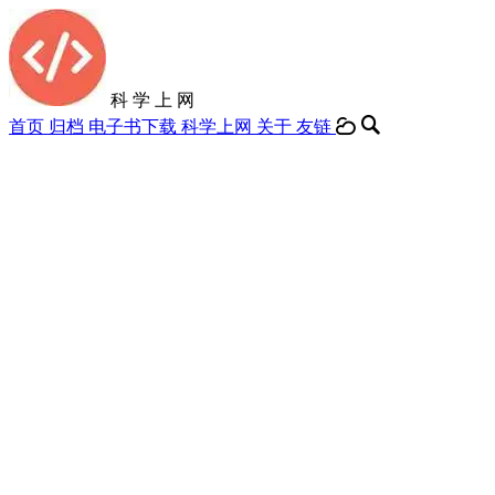
科 学 上 网
首页
归档
电子书下载
科学上网
关于
友链