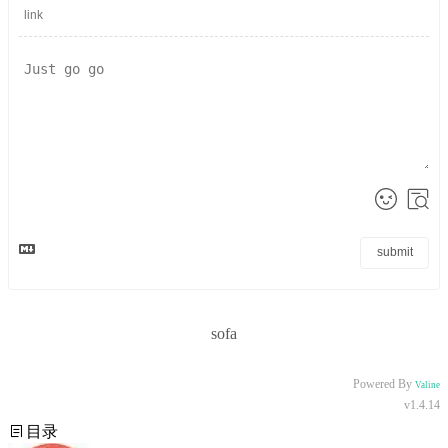
submit
sofa
Powered By
Valine
v1.4.14
目录