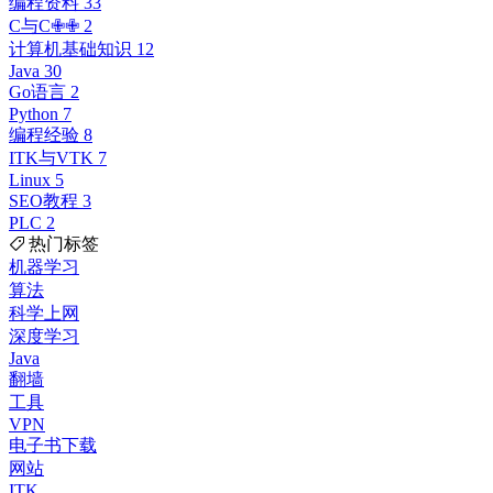
编程资料
33
C与C✙✙
2
计算机基础知识
12
Java
30
Go语言
2
Python
7
编程经验
8
ITK与VTK
7
Linux
5
SEO教程
3
PLC
2
热门标签
机器学习
算法
科学上网
深度学习
Java
翻墙
工具
VPN
电子书下载
网站
ITK