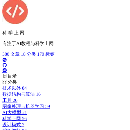
科 学 上 网
专注于AI教程与科学上网
380
文章
18
分类
170
标签
目录
分类
技术以外
84
数据结构与算法
16
工具
26
图像处理与机器学习
59
AI大模型
21
科学上网
56
设计模式
7