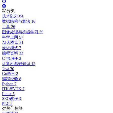
分类
技术以外
84
数据结构与算法
16
工具
26
图像处理与机器学习
59
科学上网
57
AI大模型
21
设计模式
7
编程资料
33
C与C✙✙
2
计算机基础知识
12
Java
30
Go语言
2
编程经验
8
Python
7
ITK与VTK
7
Linux
5
SEO教程
3
PLC
2
热门标签