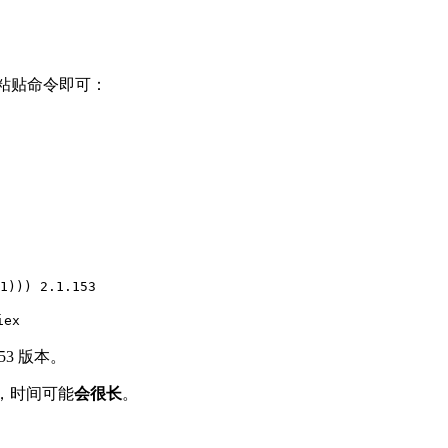
al），粘贴命令即可：
1))) 2.1.153
iex
53 版本。
态，时间可能
会很长
。