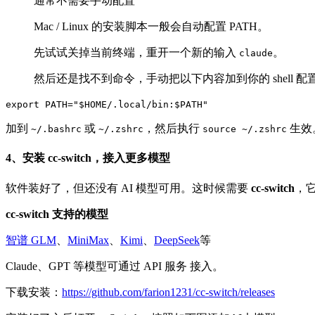
通常不需要手动配置
Mac / Linux 的安装脚本一般会自动配置 PATH。
先试试关掉当前终端，重开一个新的输入
。
claude
然后还是找不到命令，手动把以下内容加到你的 shell 
export PATH="$HOME/.local/bin:$PATH"
加到
或
，然后执行
生效
~/.bashrc
~/.zshrc
source ~/.zshrc
4、安装 cc-switch，接入更多模型
软件装好了，但还没有 AI 模型可用。这时候需要
cc-switch
，它
cc-switch 支持的模型
智谱 GLM
、
MiniMax
、
Kimi
、
DeepSeek
等
Claude、GPT 等模型可通过 API 服务 接入。
下载安装：
https://github.com/farion1231/cc-switch/releases