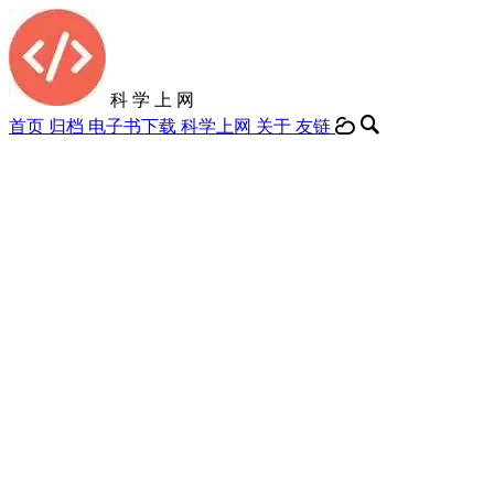
科 学 上 网
首页
归档
电子书下载
科学上网
关于
友链