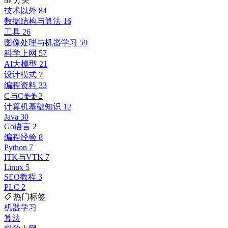
技术以外
84
数据结构与算法
16
工具
26
图像处理与机器学习
59
科学上网
57
AI大模型
21
设计模式
7
编程资料
33
C与C✙✙
2
计算机基础知识
12
Java
30
Go语言
2
编程经验
8
Python
7
ITK与VTK
7
Linux
5
SEO教程
3
PLC
2
热门标签
机器学习
算法