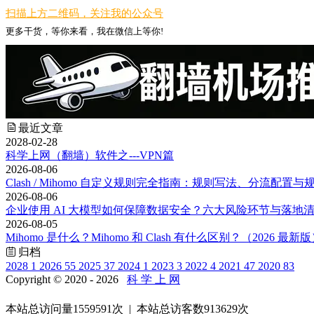
扫描上方二维码，关注我的公众号
更多干货，等你来看，我在微信上等你!
最近文章
2028-02-28
科学上网（翻墙）软件之---VPN篇
2026-08-06
Clash / Mihomo 自定义规则完全指南：规则写法、分流配置与
2026-08-06
企业使用 AI 大模型如何保障数据安全？六大风险环节与落地清单
2026-08-05
Mihomo 是什么？Mihomo 和 Clash 有什么区别？（2026 最新
归档
2028
1
2026
55
2025
37
2024
1
2023
3
2022
4
2021
47
2020
83
Copyright © 2020 - 2026
科 学 上 网
本站总访问量
1559591
次
|
本站总访客数
913629
次